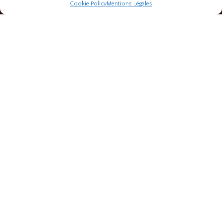
Cookie Policy
Mentions Légales
Francky Folies
5 ALLÉE DES PLATANES
13770
VENELLES
Tél :
0674041968